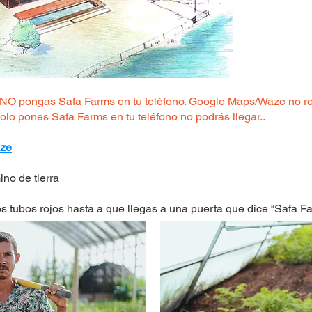
s y NO pongas Safa Farms en tu teléfono. Google Maps/Waze no 
 solo pones Safa Farms en tu teléfono no podrás llegar..
aze
no de tierra
s tubos rojos hasta a que llegas a una puerta que dice “Safa F
a 3.5 km de la brecha.